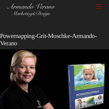
Skip
Men
to
content
Powernapping-Grit-Moschke-Armando-
Verano