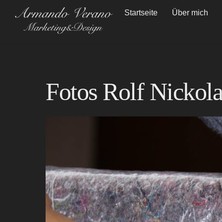
Skip
Startseite
Über mich
to
content
Fotos Rolf Nickola