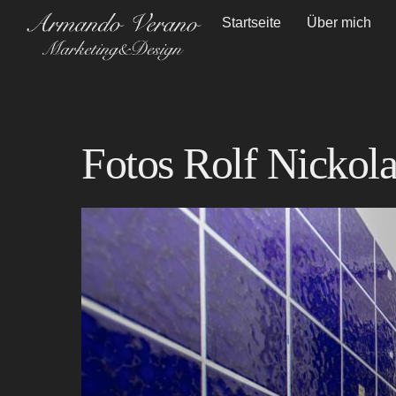
Skip
Startseite
Über mich
to
content
Fotos Rolf Nickola