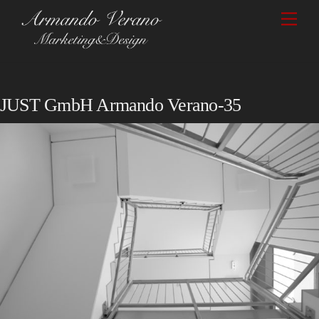
Skip
Men
to
content
JUST GmbH Armando Verano-35