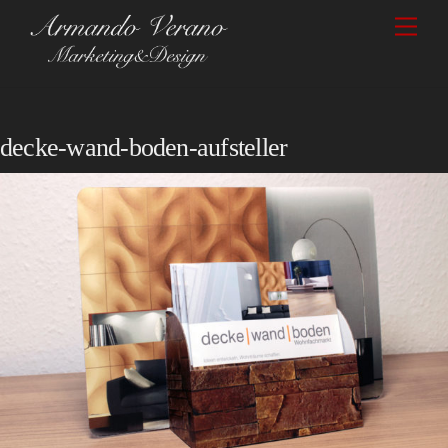
Skip
Men
to
content
decke-wand-boden-aufsteller